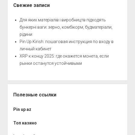
смотреть
Свежие записи
онлайн
Для яких матеріалів і виробництв підходять
бункерні ваги: зерно, комбікорм, будматеріали,
рідини
Pin Up Kirish: пошаговая инструкция по входу в
личный кабинет
XRP к концу 2025: где окажется монета, если
рынки останутся устойчивыми
Полезные ссылки
Pin up az
Топ казино