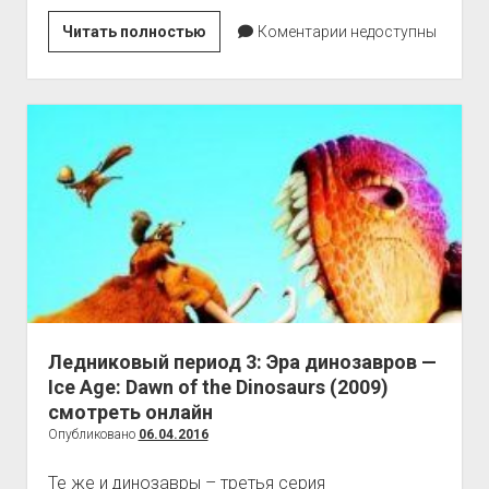
Ледниковый
Читать полностью
Коментарии недоступны
период
4:
Континентальный
дрейф
—
Ice
Age:
Continental
Drift
(2012)
смотреть
онлайн
Ледниковый период 3: Эра динозавров —
Ice Age: Dawn of the Dinosaurs (2009)
смотреть онлайн
Опубликовано
06.04.2016
Те же и динозавры – третья серия