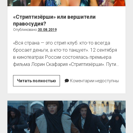
«Стриптизёрши» или вершители
правосудия?
Опубликовано
30.08.2019
«Вся страна — это стрип клуб: кто-то всегда
бросает деньги, а кто-то танцует». 12 сентября
в кинотеатрах России состоялась премьера
фильма Лорин Скафария «Стриптизёрши». Пути…
«Стриптизёрши»
Читать полностью
Коментарии недоступны
или
вершители
правосудия?