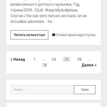
великолепного детского мультика. Год,
страна:2009 , США. Жанр:Мультфильм,
Слоган:«The sub-zero heroes are back, on an
incredible adventure… for…
Ледниковый
Читать полностью
Коментарии недоступны
период
3:
Эра
динозавров
Пагинация
Назад
1
…
24
25
26
…
—
записей
28
Далее
Ice
Age:
Dawn
Боковая
of
панель
Поиск
the
Dinosaurs
(2009)