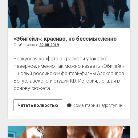
«Эбигейл»: красиво, но бессмысленно
Опубликовано
29.08.2019
Невкусная конфета в красивой упаковке.
Наверное, именно так можно назвать «Эбигейл»
– новый российский фэнтези-фильм Александра
Богуславского и студии KD. История, лёгшая в
основу сюжета…
«Эбигейл»:
Читать полностью
Коментарии недоступны
красиво,
но
бессмысленно