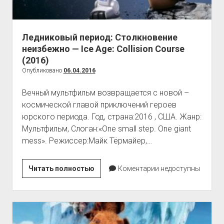
Ледниковый период: Столкновение
неизбежно — Ice Age: Collision Course
(2016)
Опубликовано
06.04.2016
Вечный мультфильм возвращается с новой –
космической главой приключений героев
юрского периода. Год, страна:2016 , США. Жанр:
Мультфильм, Слоган:«One small step. One giant
mess». Режиссер:Майк Тёрмайер,…
Ледниковый
Читать полностью
Коментарии недоступны
период:
Столкновение
неизбежно
—