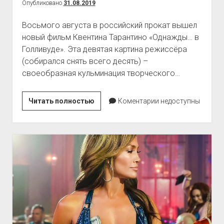
Опубликовано
31.08.2019
Восьмого августа в российский прокат вышел
новый фильм Квентина Тарантино «Однажды… в
Голливуде». Эта девятая картина режиссёра
(собирался снять всего десять) –
своеобразная кульминация творческого…
Фильм
Читать полностью
Коментарии недоступны
«Однажды…
в
Голливуде»
–
особая
вселенная
Квентина
Тарантино