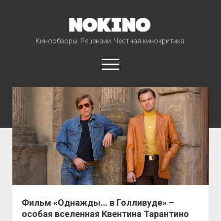
NOKINO
Кинообзоры. Рецензии. Честная кинокритика.
open
menu
NOKINO
Posts
Фильмы
Сериалы
Мультфильмы
Новости
open
Проекты
dropdown
Классика кино
menu
Фильм «Однажды… в Голливуде» –
особая вселенная Квентина Тарантино