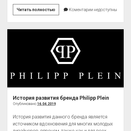
Киновечер
Читать полностью
Коментарии недоступны
для
небольшой
компании
—
как
выбрать
на
чем
показывать
фильм?
История развития бренда Philipp Plein
Опубликовано
16.04.2019
История развития данного бренда является
источником вдохновения для многих молодых
дизайнеров, впрочем, также как и для всех