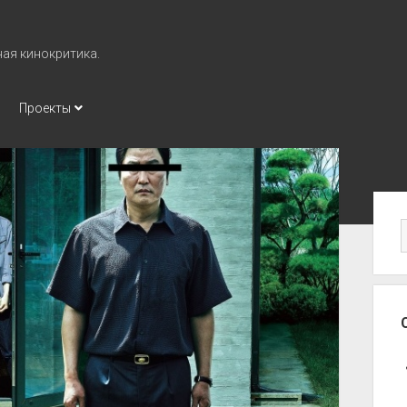
ная кинокритика.
Проекты
Бо
па