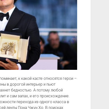
оминает, к какой касте относятся герои –
ены в дорогой интерьер и пьют
пахнет бедностью. А потому любой
ит и сам запах, и его происхождение.
ожности перехода из одного класса в
сей ленты Пона Чжун Хо. В поисках