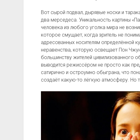
Вот сырой подвал, дырявые носки и таракан
два мерседеса. Уникальность картины «Пар
человека из любого уголка мира не возни
которое смущает, когда зритель не понима
адресованных носителям определённой к
неравенства, которую освещает Пон Чжун 
большинству жителей цивилизованного о
выводится режиссёром не просто как пре
сатирично и остроумно обыграна, что пон
создаёт какую-то лёгкую атмосферу. Но 