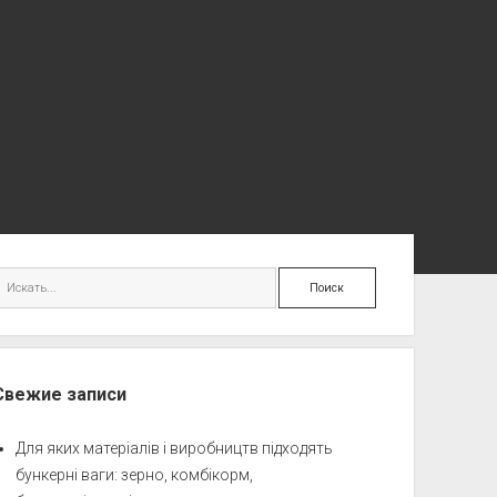
ковая
Поиск
нель
Свежие записи
Для яких матеріалів і виробництв підходять
бункерні ваги: зерно, комбікорм,