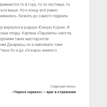
имаются то в гору, то по лестнице, то
ься выше. Но к концу всё равно
нимались. Бежать до самого подвала.
ёр вернулся в родную Южную Корею. И
сные плоды. Картина «Паразиты» смогла
едениям таких мастодонтов
Джим Джармуш, но и завоевать-таки
у Чжун Хо и до «Оскара» немного
Следующая запись
«Черное зеркало» — враг в отражении