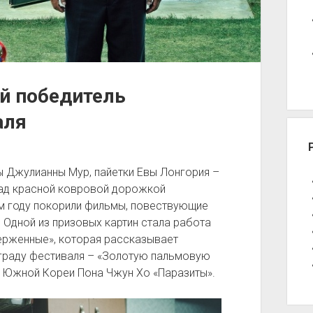
й победитель
аля
ы Джулианны Мур, пайетки Евы Лонгория –
над красной ковровой дорожкой
м году покорили фильмы, повествующие
 Одной из призовых картин стала работа
рженные», которая рассказывает
аграду фестиваля – «Золотую пальмовую
з Южной Кореи Пона Чжун Хо «Паразиты».