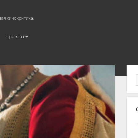
ная кинокритика.
Проекты
Бо
па