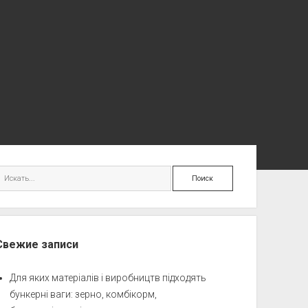
ковая
Поиск
нель
Свежие записи
Для яких матеріалів і виробництв підходять
бункерні ваги: зерно, комбікорм,