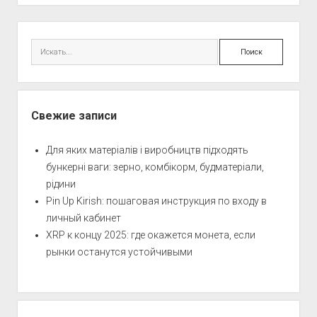
Боковая
панель
Поиск
Свежие записи
Для яких матеріалів і виробництв підходять
бункерні ваги: зерно, комбікорм, будматеріали,
рідини
Pin Up Kirish: пошаговая инструкция по входу в
личный кабинет
XRP к концу 2025: где окажется монета, если
рынки останутся устойчивыми