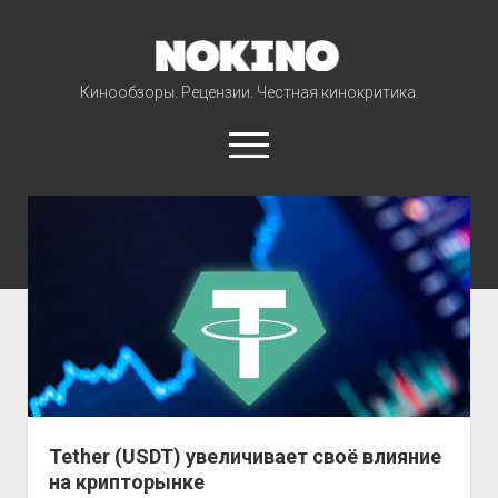
NOKINO
Кинообзоры. Рецензии. Честная кинокритика.
open
menu
Фильмы
Сериалы
Мультфильмы
Новости
open
Проекты
dropdown
Классика кино
menu
Tether (USDT) увеличивает своё влияние
на крипторынке