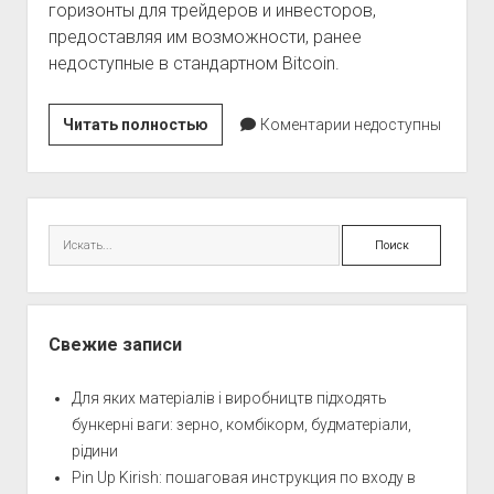
горизонты для трейдеров и инвесторов,
предоставляя им возможности, ранее
недоступные в стандартном Bitcoin.
Wrapped
Читать полностью
Коментарии недоступны
Bitcoin:
Разбор
Технологии
Боковая
и
панель
Поиск
Влияния
на
Рынок
Свежие записи
Для яких матеріалів і виробництв підходять
бункерні ваги: зерно, комбікорм, будматеріали,
рідини
Pin Up Kirish: пошаговая инструкция по входу в