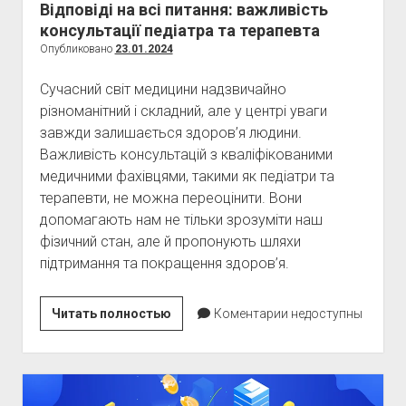
Відповіді на всі питання: важливість
консультації педіатра та терапевта
Опубликовано
23.01.2024
Сучасний світ медицини надзвичайно
різноманітний і складний, але у центрі уваги
завжди залишається здоров’я людини.
Важливість консультацій з кваліфікованими
медичними фахівцями, такими як педіатри та
терапевти, не можна переоцінити. Вони
допомагають нам не тільки зрозуміти наш
фізичний стан, але й пропонують шляхи
підтримання та покращення здоров’я.
Відповіді
Читать полностью
Коментарии недоступны
на
всі
питання:
важливість