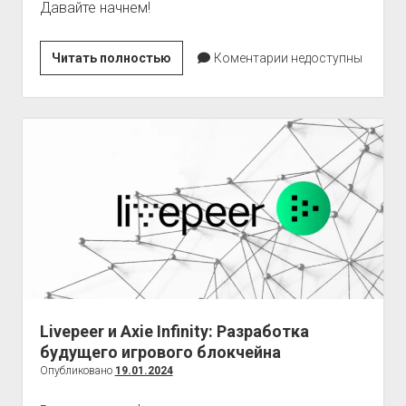
Давайте начнем!
Genopets
Читать полностью
Коментарии недоступны
и
стейкинг:
Как
обеспечить
свой
крипто-
зоопарк
Livepeer и Axie Infinity: Разработка
будущего игрового блокчейна
Опубликовано
19.01.2024