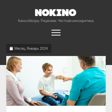
NOKINO
Кинообзоры. Рецензии. Честная кинокритика.
open
menu
Месяц:
Январь 2024
Фильмы
Сериалы
Мультфильмы
Новости
open
Проекты
dropdown
Классика кино
menu